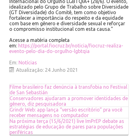
Internacional do Orgulho LGBTQIA+ (28/6). O evento,
idealizado pelo Grupo de Trabalho sobre Diversidade
(GT Diversidade) do Comitê, tem como objetivo
fortalecer a importância do respeito e da equidade
com base em gênero e diversidade sexual e reforçar
o compromisso institucional com esta causa."
Acesse a matéria completa
em:
https://portal.fiocruz.br/noticia/fiocruz-realiza-
evento-pelo-dia-do-orgulho-lgbtqia
Em:
Notícias
Atualização: 24 Junho 2021
Filme brasileiro faz denúncia à transfobia no Festival
de San Sebastián
Conservadores ajudaram a promover identidades de
gênero, diz pesquisadora
Grindr Web: app lança “versão escritório” pra você
receber mensagens no computador
Na próxima terça (15/6/2021) live ImPrEP debate as
estratégias de educação de pares para populações
periféricas