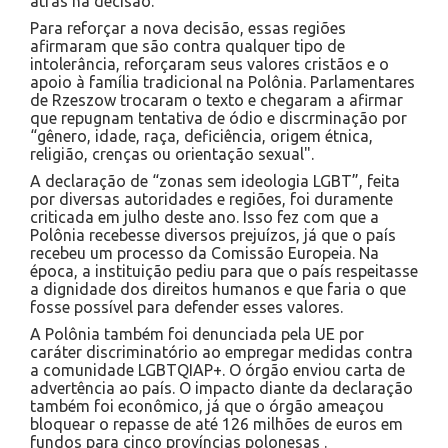
atrás na decisão.
Para reforçar a nova decisão, essas regiões
afirmaram que são contra qualquer tipo de
intolerância, reforçaram seus valores cristãos e o
apoio à família tradicional na Polônia. Parlamentares
de Rzeszow trocaram o texto e chegaram a afirmar
que repugnam tentativa de ódio e discrminação por
“gênero, idade, raça, deficiência, origem étnica,
religião, crenças ou orientação sexual".
A declaração de “zonas sem ideologia LGBT”, feita
por diversas autoridades e regiões, foi duramente
criticada em julho deste ano. Isso fez com que a
Polônia recebesse diversos prejuízos, já que o país
recebeu um processo da Comissão Europeia. Na
época, a instituição pediu para que o país respeitasse
a dignidade dos direitos humanos e que faria o que
fosse possível para defender esses valores.
A Polônia também foi denunciada pela UE por
caráter discriminatório ao empregar medidas contra
a comunidade LGBTQIAP+. O órgão enviou carta de
advertência ao país. O impacto diante da declaração
também foi econômico, já que o órgão ameaçou
bloquear o repasse de até 126 milhões de euros em
fundos para cinco províncias polonesas .