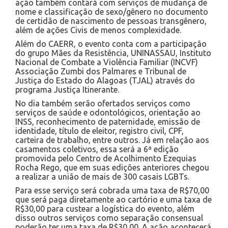
ação também contará com serviços de mudança de
nome e classificação de sexo/gênero no documento
de certidão de nascimento de pessoas transgênero,
além de ações Civis de menos complexidade.
Além do CAERR, o evento conta com a participação
do grupo Mães da Resistência, UNINASSAU, Instituto
Nacional de Combate a Violência Familiar (INCVF)
Associação Zumbi dos Palmares e Tribunal de
Justiça do Estado do Alagoas (TJAL) através do
programa Justiça Itinerante.
No dia também serão ofertados serviços como
serviços de saúde e odontológicos, orientação ao
INSS, reconhecimento de paternidade, emissão de
identidade, título de eleitor, registro civil, CPF,
carteira de trabalho, entre outros. Já em relação aos
casamentos coletivos, essa será a 6ª edição
promovida pelo Centro de Acolhimento Ezequias
Rocha Rego, que em suas edições anteriores chegou
a realizar a união de mais de 300 casais LGBTs.
Para esse serviço será cobrada uma taxa de R$70,00
que será paga diretamente ao cartório e uma taxa de
R$30,00 para custear a logística do evento, além
disso outros serviços como separação consensual
poderão ter uma taxa de R$30,00. A ação acontecerá