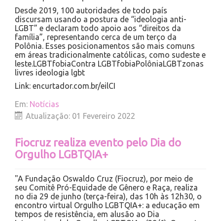
Desde 2019, 100 autoridades de todo país
discursam usando a postura de “ideologia anti-
LGBT” e declaram todo apoio aos “direitos da
família”, representando cerca de um terço da
Polônia. Esses posicionamentos são mais comuns
em áreas tradicionalmente católicas, como sudeste e
leste.LGBTfobiaContra LGBTfobiaPolôniaLGBTzonas
livres ideologia lgbt
Link: encurtador.com.br/eilCI
Em:
Notícias
Atualização: 01 Fevereiro 2022
Fiocruz realiza evento pelo Dia do
Orgulho LGBTQIA+
"A Fundação Oswaldo Cruz (Fiocruz), por meio de
seu Comitê Pró-Equidade de Gênero e Raça, realiza
no dia 29 de junho (terça-feira), das 10h às 12h30, o
encontro virtual Orgulho LGBTQIA+: a educação em
tempos de resistência, em alusão ao Dia