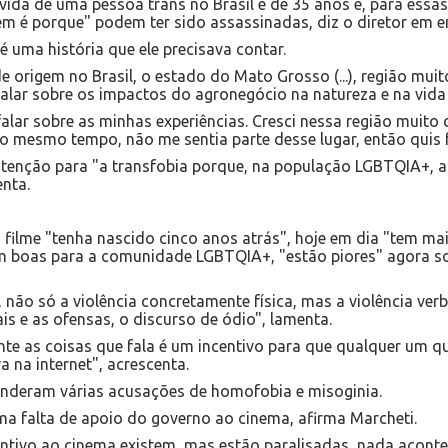
e vida de uma pessoa trans no Brasil é de 35 anos e, para es
em é porque" podem ter sido assassinadas, diz o diretor em e
uma história que ele precisava contar.
de origem no Brasil, o estado do Mato Grosso (...), região mui
falar sobre os impactos do agronegócio na natureza e na vida 
alar sobre as minhas experiências. Cresci nessa região muito
e, ao mesmo tempo, não me sentia parte desse lugar, então quis
enção para "a transfobia porque, na população LGBTQIA+, a
enta.
 filme "tenha nascido cinco anos atrás", hoje em dia "tem mais
 boas para a comunidade LGBTQIA+, "estão piores" agora sob
 não só a violência concretamente física, mas a violência verb
s e as ofensas, o discurso de ódio", lamenta.
te as coisas que fala é um incentivo para que qualquer um q
 na internet", acrescenta.
enderam várias acusações de homofobia e misoginia.
a falta de apoio do governo ao cinema, afirma Marcheti.
centivo ao cinema existem, mas estão paralisadas, nada acont