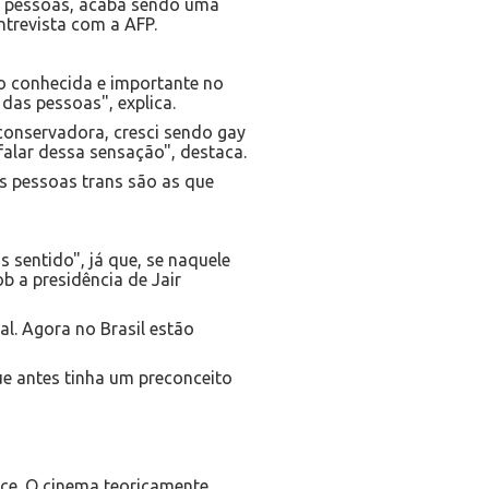
sas pessoas, acaba sendo uma
ntrevista com a AFP.
to conhecida e importante no
das pessoas", explica.
 conservadora, cresci sendo gay
 falar dessa sensação", destaca.
s pessoas trans são as que
 sentido", já que, se naquele
 a presidência de Jair
al. Agora no Brasil estão
ue antes tinha um preconceito
ece. O cinema teoricamente