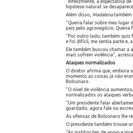
"Infelizmente, a expectativa d
hipótese natural: se desaparec
Além disso,
Madalena
também é 
"Queria falar sobre meu lugar 
país pelo agronegócio. Queria 
"Por outro lado, também quis f
e foi difícil, me sentia parte 
Ele também buscou chamar a at
mais sofrem violência", acresc
Ataques normalizados
O diretor afirma que, embora o
momento as coisas já não eram
Bolsonaro.
"O nível de violência aumentou,
normalizados os ataques verbai
"Um presidente falar abertamen
guardado, agora fale ou escreva
As ofensas de Bolsonaro lhe r
O presidente também trouxe um
"As instituições de apoio e in