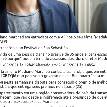
ano Marcheti em entrevista com a AFP pelo seu filme "Madale
AFP)
 transfobia no Festival de San Sebastián
e vida de uma pessoa trans no Brasil é de 35 anos e, para es
cem é porque" podem ter sido assassinadas, diz o diretor Mad
 21/09/2021 às 12h49Alterado em: 21/09/2021 às 14h54
 brasileiro Madiano Marcheti contra a transfobia que, em ent
e
LGBTQIA+
no país sob o governo de Jair Bolsonaro "está mui
ou nesta semana na disputa para conseguir o prêmio de melho
stián, que entrega seus prêmios no sábado (25).
esaparecimento em uma região conservadora do país da trans
hecem, que vão desde a indiferença até a presunção de que el
oas transexuais, explica Marcheti.