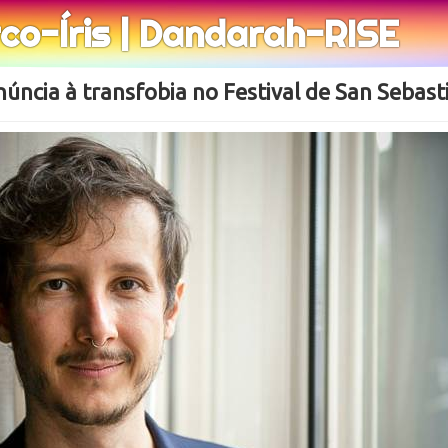
rco-Íris | Dandarah-RISE
enúncia à transfobia no Festival de San Sebast