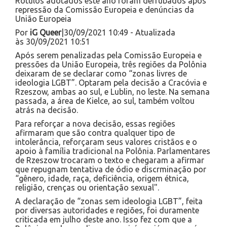
Rótulos adotados este ano foram derrubados após
repressão da Comissão Europeia e denúncias da
União Europeia
Por
iG Queer
|30/09/2021 10:49 - Atualizada
às 30/09/2021 10:51
Após serem penalizadas pela Comissão Europeia e
pressões da União Europeia, três regiões da Polônia
deixaram de se declarar como “zonas livres de
ideologia LGBT”. Optaram pela decisão a Cracóvia e
Rzeszow, ambas ao sul, e Lublin, no leste. Na semana
passada, a área de Kielce, ao sul, também voltou
atrás na decisão.
Para reforçar a nova decisão, essas regiões
afirmaram que são contra qualquer tipo de
intolerância, reforçaram seus valores cristãos e o
apoio à família tradicional na Polônia. Parlamentares
de Rzeszow trocaram o texto e chegaram a afirmar
que repugnam tentativa de ódio e discrminação por
“gênero, idade, raça, deficiência, origem étnica,
religião, crenças ou orientação sexual".
A declaração de “zonas sem ideologia LGBT”, feita
por diversas autoridades e regiões, foi duramente
criticada em julho deste ano. Isso fez com que a