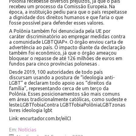
Polônia recebesse diversos prejuízos, já que o país
recebeu um processo da Comissão Europeia. Na
época, a instituição pediu para que o país respeitasse
a dignidade dos direitos humanos e que faria o que
fosse possível para defender esses valores.
A Polônia também foi denunciada pela UE por
caráter discriminatório ao empregar medidas contra
a comunidade LGBTQIAP+. O órgão enviou carta de
advertência ao país. O impacto diante da declaração
também foi econômico, já que o órgão ameaçou
bloquear o repasse de até 126 milhões de euros em
fundos para cinco províncias polonesas .
Desde 2019, 100 autoridades de todo país
discursam usando a postura de “ideologia anti-
LGBT” e declaram todo apoio aos “direitos da
família”, representando cerca de um terço da
Polônia. Esses posicionamentos são mais comuns
em áreas tradicionalmente católicas, como sudeste e
leste.LGBTfobiaContra LGBTfobiaPolôniaLGBTzonas
livres ideologia lgbt
Link: encurtador.com.br/eilCI
Em:
Notícias