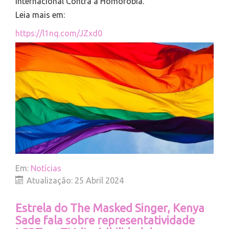
Internacional Contra a Homofobia.
Leia mais em:
https://l1nq.com/JZxd0
Em:
Notícias
Atualização: 25 Abril 2024
Estrela do The Masked Singer, Kenya
Sade fala sobre representatividade