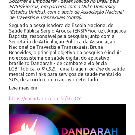
Socorrer e Empoderar - desenvolvido no Brasil pela
ENSP/Fiocruz, em parceria com a Duke University
(Estados Unidos), com o apoio da Associação Nacional
de Travestis e Transexuais (Antra).
Segundo a pesquisadora da Escola Nacional de
Saúde Pública Sergio Arouca (ENSP/Fiocruz), Angélica
Baptista, responsável pela pesquisa junto com a
Secretária de Articulação Política da Associação
Nacional de Travestis e Transexuais, Bruna
Benevides, o principal objetivo da pesquisa é incluir
no ecossistema de saúde digital do aplicativo
brasileiro Dandarah - de combate à violência
LGBTfóbica, o
R.I.S.E.
- uma triagem
on-line
de saúde
mental com links para serviços de saúde mental do
SUS, de acordo com o agravo detectado.
Leia mais em:
https://encurtador.com.br/kGJOY