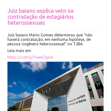
Juiz baiano explica veto na
contratação de estagiários
heterossexuais
Juiz baiano Mário Gomes determinou que “não
haverá contratação, em nenhuma hipótese, de
pessoa cisgênero heterossexual” no TJBA
Leia mais em:
https://cutt.ly/Ywe6Zgm6