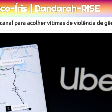
rco-Íris | Dandarah-RISE
anal para acolher vítimas de violência de g