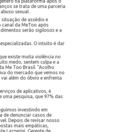
gênero na plataforma após o
anços se trata de uma parceria
 abuso sexual.
 situação de assédio e
ao canal da MeToo após
ndimentos serão sigilosos e a
specializadas. O intuito é dar
ue existe muita violência no
uito medo, sentem culpa e a
da Me Too Brasil. "Acolho
iativa do mercado que vemos no
vai além do óbvio e enfrenta
rviços de aplicativos, é
 de uma pesquisa, que 97% das
seguimos investindo em
a de denunciar casos de
vel. Depois de revisar nosso
postas mais empáticas,
e Lazzerini, Gerente de