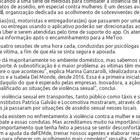
cando a uma série de medidas para combater a violência de 
atos de assédio, em especial contra mulheres. E um desses av
il
, organização dedicada ao acolhimento de sobreviventes de
rias(os), motoristas e entregadoras(es) que passarem por uma
s ou entregas usando o aplicativo poderão ser direcionadas 
da Uber e serem atendidas pelo time de suporte do app. Os ate
ma informação após o encaminhamento para a MeToo.
quatro sessões de uma hora cada, conduzidas por psicólogas e
vítima, a fim de que ela se sinta segura e apoiada.
 se dá majoritariamente no ambiente doméstico, mas sabemos q
porte. A subnotificação é o maior problema: as vítimas têm m
re o que aconteceu", explica Marina Ganzarolli, idealizadora 
os e a Isabela Del Monde, desde 2016. Essa é a primeira inic
daquilo do que é esperado pelas empresas. Inovadora, a ação 
lificado as situações de violência sexual", conclui.
violência sexual em transportes, tanto público como táxis e se
s institutos Patrícia Galvão e Locomotiva mostraram, através
s já passaram por situações de assédio sexual nesses locais.
da existem no enfrentamento à violência contra a mulher e 
bate a essas condutas. Mas acreditamos muito na importânci
comportamento que tenha feito a pessoa se sentir desconfortá
m a ajuda da deFEMde, treinar nossos agentes e elaborar res
ara oferecer um acolhimento mais completo" ressalta, Celest