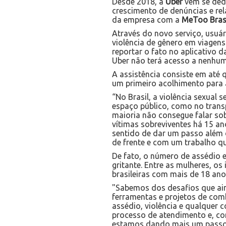
Desde 2018, a
Uber
vem se dedi
crescimento de denúncias e rel
da empresa com a
MeToo Bras
Através do novo serviço, usuá
violência de gênero em viagen
reportar o fato no aplicativo 
Uber não terá acesso a nenhu
A assistência consiste em até 
um primeiro acolhimento para a 
“No Brasil, a violência sexual
espaço público, como no trans
maioria não consegue falar sob
vítimas sobreviventes há 15 an
sentido de dar um passo além 
de frente e com um trabalho qua
De fato, o número de assédio e 
gritante. Entre as mulheres, o
brasileiras com mais de 18 ano
"Sabemos dos desafios que ain
ferramentas e projetos de com
assédio, violência e qualquer 
processo de atendimento e, co
estamos dando mais um passo p