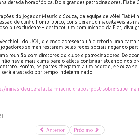
considerada homofóbica. Dois grandes patrocinadores, Fiat e
rações do jogador Maurício Souza, da equipe de vôlei Fiat Min
ressão de cunho homofóbico, considerando inaceitáveis as m
oso ou excludente – destacou um comunicado da Fiat, divulga
ecchioli, do UOL, o elenco apresentou à diretoria uma carta 
s jogadores se manifestaram pelas redes sociais negando par
 uma reunião com diretores do clube e patrocinadores. De ac
 não havia mais clima para o atleta continuar atuando nos pr
 contrato. Porém, as partes chegaram a um acordo, e Souza se 
 será afastado por tempo indeterminado.
tes/minas-decide-afastar-mauricio-apos-post-sobre-superman
21
Anterior
Próximo