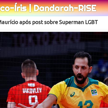
rco-Íris | Dandarah-RISE
Maurício após post sobre Superman LGBT