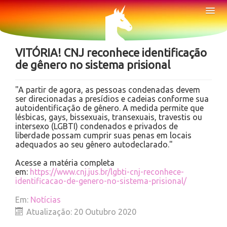
Sobre
Tog
Nav
Notícias
VITÓRIA! CNJ reconhece identificação
de gênero no sistema prisional
"A partir de agora, as pessoas condenadas devem
ser direcionadas a presídios e cadeias conforme sua
autoidentificação de gênero. A medida permite que
lésbicas, gays, bissexuais, transexuais, travestis ou
intersexo (LGBTI) condenados e privados de
liberdade possam cumprir suas penas em locais
adequados ao seu gênero autodeclarado."
Acesse a matéria completa
em:
https://www.cnj.jus.br/lgbti-cnj-reconhece-
identificacao-de-genero-no-sistema-prisional/
Em:
Notícias
Atualização: 20 Outubro 2020