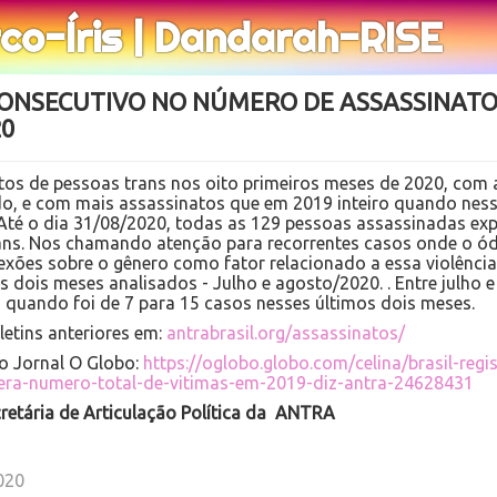
rco-Íris | Dandarah-RISE
NSECUTIVO NO NÚMERO DE ASSASSINATOS
20
atos de pessoas trans nos oito primeiros meses de 2020, com 
, e com mais assassinatos que em 2019 inteiro quando ness
Até o dia 31/08/2020, todas as 129 pessoas assassinadas ex
ans. Nos chamando atenção para recorrentes casos onde o ód
exões sobre o gênero como fator relacionado a essa violênc
os dois meses analisados - Julho e agosto/2020. . Entre julho 
o quando foi de 7 para 15 casos nesses últimos dois meses.
oletins anteriores em:
antrabrasil.org/assassinatos/
do Jornal O Globo:
https://oglobo.globo.com/celina/brasil-reg
era-numero-total-de-vitimas-em-2019-diz-antra-24628431
retária de Articulação Política da ANTRA
020