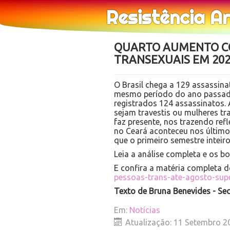
Resistência A
QUARTO AUMENTO CO
TRANSEXUAIS EM 20
O Brasil chega a 129 assassin
mesmo período do ano passado
registrados 124 assassinatos. 
sejam travestis ou mulheres tr
faz presente, nos trazendo refl
no Ceará aconteceu nos últim
que o primeiro semestre inteir
Leia a análise completa e os b
E confira a matéria completa 
pessoas-trans-ate-agosto-sup
Texto de Bruna Benevides
-
Sec
Em:
Notícias
Atualização: 11 Setembro 2