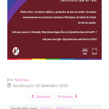
Em:
Notícias
Atualização: 02 Setembro 2020
Anterior
Próximo
Você está aqui:
Início
Notícias