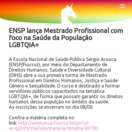
Sobre
Tog
Nav
Notícias
ENSP lança Mestrado Profissional com
foco na Saúde da População
LGBTQIA+
A Escola Nacional de Saúde Pública Sérgio Arouca
(ENSP/Fiocruz), por meio do Departamento de
Direitos Humanos, Saúde e Diversidade Cultural
(DIHS) abre a sua primeira turma de Mestrado
Profissional em Direitos Humanos, Justiça e Saúde:
Gênero e Sexualidade. O curso é destinado a formar
servidores públicos capacitados na temática
LGBTQIA+, de forma que possam garantir os direitos
humanos dessa populção no âmbito da saúde.
As inscrições se encerram no dia 08/09.
Confira a matéria completa no
link:
http://www.ensp.fiocruz.br/portal-
ensp/informe/site/materia/detalhe/49780