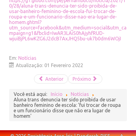
https://g1.globo.com/pe/pernambuco/noticia/2021/1
0/28/aluna-trans-denuncia-ter-sido-proibida-de-
usar-banheiro-feminino-de-escola-fui-trocar-de-
roupa-e-um-funcionario-disse-nao-era-lugar-de-
homem.ghtml?
utm_source=facebook&utm_medium=social&utm_ca
mpaign=g1&fbclid=IwAR3LAiS0hAjyhfRUD-
wjuiBjPL6wKZG6J2dcB7AxJHQ5bu-uk7b0dm6WOjI
Em:
Notícias
Atualização: 01 Fevereiro 2022
Anterior
Próximo
Você está aqui:
Início
Notícias
Aluna trans denuncia ter sido proibida de usar
banheiro feminino de escola: 'fui trocar de roupa
e um funcionário disse que não era lugar de
homem'