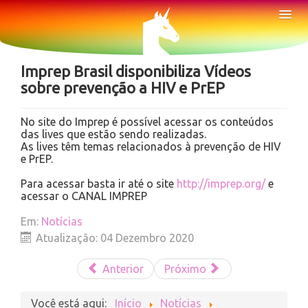
Sobre
Tog
Nav
Notícias
Imprep Brasil disponibiliza Vídeos
sobre prevenção a HIV e PrEP
No site do Imprep é possível acessar os conteúdos
das lives que estão sendo realizadas.
As lives têm temas relacionados à prevenção de HIV
e PrEP.
Para acessar basta ir até o site
http://imprep.org/
e
acessar o CANAL IMPREP
Em:
Notícias
Atualização: 04 Dezembro 2020
Anterior
Próximo
Você está aqui:
Início
Notícias