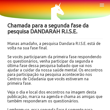
Sobre
Tog
Nav
Notícias
Chamada para a segunda fase da
pesquisa DANDARAH R.I.S.E.
Manas amadahx, a pesquisa Dandara R.I.S.E. está de
volta na sua fase final.
Se vocês participaram da primeira fase respondendo
os questionários, venha participar da segunda e
última fase dessa pesquisa babado que vai nos
ajudar a cuidar da nossa saúde mental. Os encontros
para participação na pesquisa acontecerão nos
Centros de Cidadania que vocês estiveram na
primeira fase.
Veja o dia e local dos encontros na imagem desta
publicação, marca na agenda e chama as amigas que
também responderam os questionários.
Lembrem-se, essa segunda fase é somente para