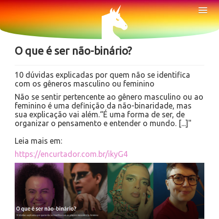
Sobre
Tog
Nav
Notícias
O que é ser não-binário?
10 dúvidas explicadas por quem não se identifica
com os gêneros masculino ou feminino
Não se sentir pertencente ao gênero masculino ou ao
feminino é uma definição da não-binaridade, mas
sua explicação vai além.“É uma forma de ser, de
organizar o pensamento e entender o mundo. [...]"
Leia mais em:
https://encurtador.com.br/ikyG4