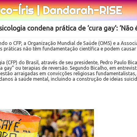
rco-Íris | Dandarah-RISE
icologia condena prática de ‘cura gay’: ‘Não
indo o CFP, a Organização Mundial de Saúde (OMS) e a Associ
s práticas não têm fundamentação científica e podem causar 
ia (CFP) do Brasil, através de seu presidente, Pedro Paulo Bi
 gay” ou terapias de reversão. Segundo Bicalho, em entrevist
s estão arraigadas em convicções religiosas fundamentalista
 danos à saúde mental, incluindo a construção de ideias suicid