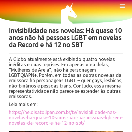
Sobre
Tog
Nav
Notícias
Invisibilidade nas novelas: Há quase 10
anos não há pessoas LGBT em novelas
da Record e há 12 no SBT
A Globo atualmente está exibindo quatro novelas
inéditas e duas reprises. Em apenas uma delas,
“Mulheres de Areia”, não há personagem
LGBTQIAPN+. Porém, em todas as outras novelas da
emissora há personagens LGBT – quer gays, lésbicas,
não-binários e pessoas trans. Contudo, essa mesma
representatividade não parece se estender às outras
emissoras.
Leia mais em:
https://heloisatolipan.com.br/tv/invisibilidade-nas-
novelas-ha-quase-10-anos-nao-ha-pessoas-lgbt-em-
novelas-da-record-e-ha-12-no-sbt/