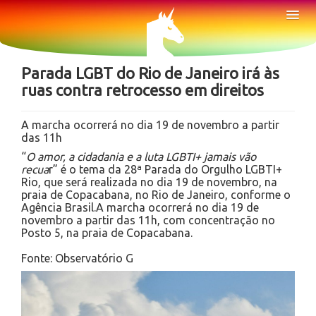
Sobre
Tog
Nav
Notícias
Parada LGBT do Rio de Janeiro irá às
ruas contra retrocesso em direitos
A marcha ocorrerá no dia 19 de novembro a partir
das 11h
“
O amor, a cidadania e a luta LGBTI+ jamais vão
recua
r” é o tema da 28ª Parada do Orgulho LGBTI+
Rio, que será realizada no dia 19 de novembro, na
praia de Copacabana, no Rio de Janeiro, conforme o
Agência Brasil.A marcha ocorrerá no dia 19 de
novembro a partir das 11h, com concentração no
Posto 5, na praia de Copacabana.
Fonte: Observatório G