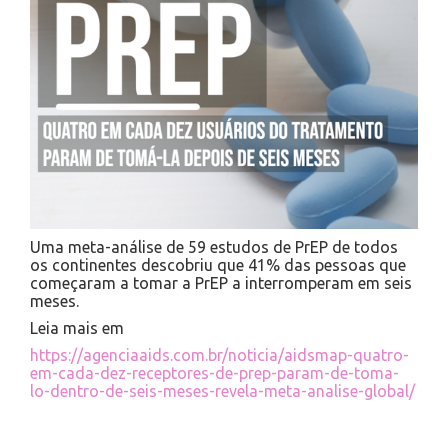
Uma meta-análise de 59 estudos de PrEP de todos
os continentes descobriu que 41% das pessoas que
começaram a tomar a PrEP a interromperam em seis
meses.
Leia mais em
https://agenciaaids.com.br/noticia/aidsmap-quatro-
em-cada-dez-receptores-de-prep-param-de-toma-
lo-dentro-de-seis-meses-revela-meta-analise-global/