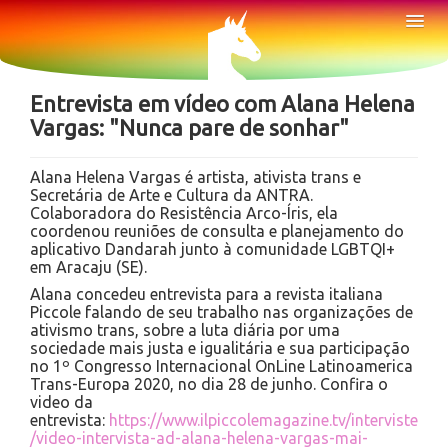
Sobre
Tog
Nav
Notícias
Entrevista em vídeo com Alana Helena
Vargas: "Nunca pare de sonhar"
Alana Helena Vargas é artista, ativista trans e
Secretária de Arte e Cultura da ANTRA.
Colaboradora do Resistência Arco-Íris, ela
coordenou reuniões de consulta e planejamento do
aplicativo Dandarah junto à comunidade LGBTQI+
em Aracaju (SE).
Alana concedeu entrevista para a revista italiana
Piccole falando de seu trabalho nas organizações de
ativismo trans, sobre a luta diária por uma
sociedade mais justa e igualitária e sua participação
no 1º Congresso Internacional OnLine Latinoamerica
Trans-Europa 2020, no dia 28 de junho. Confira o
video da
entrevista:
https://www.ilpiccolemagazine.tv/interviste
/video-intervista-ad-alana-helena-vargas-mai-