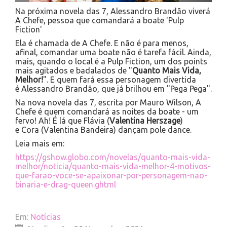
Na próxima novela das 7, Alessandro Brandão viverá
A Chefe, pessoa que comandará a boate 'Pulp
Fiction'
Ela é chamada de A Chefe. E não é para menos,
afinal, comandar uma boate não é tarefa fácil. Ainda,
mais, quando o local é a Pulp Fiction, um dos points
mais agitados e badalados de "
Quanto Mais Vida,
Melhor!
". E quem fará essa personagem divertida
é Alessandro Brandão, que já brilhou em "Pega Pega".
Na nova novela das 7, escrita por Mauro Wilson, A
Chefe é quem comandará as noites da boate - um
fervo! Ah! É lá que Flávia (
Valentina Herszage
)
e Cora (Valentina Bandeira) dançam pole dance.
Leia mais em:
https://gshow.globo.com/novelas/quanto-mais-vida-
melhor/noticia/quanto-mais-vida-melhor-4-motivos-
que-farao-voce-se-apaixonar-por-personagem-nao-
binaria-e-drag-queen.ghtml
Em:
Notícias