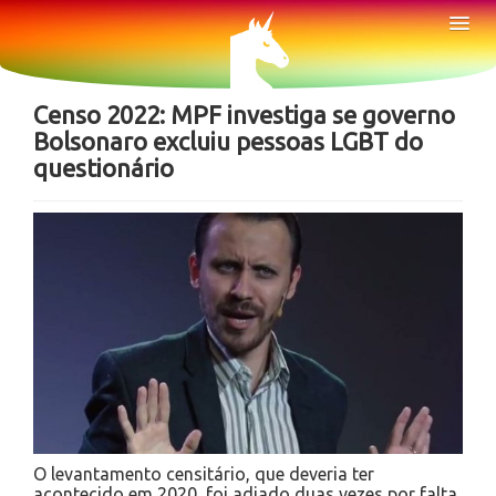
Sobre
Tog
Nav
Notícias
Censo 2022: MPF investiga se governo
Bolsonaro excluiu pessoas LGBT do
questionário
O levantamento censitário, que deveria ter
acontecido em 2020, foi adiado duas vezes por falta