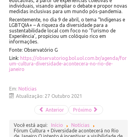
educativas, a partir de experiências coletivas e
individuais, visando ampliar o debate e propor novas
medidas inclusivas para um mundo pós-pandemia.
Recentemente, no dia 9 de abril, o tema “Indígenas e
LGBTQIA+ – A riqueza da diversidade para a
sustentabilidade local com foco no ‘Turismo de
Experiência’, propiciou um colóquio rico em
informações.
Fonte: Observatório G
Link:
https://observatoriog.bol.uol.com.br/agenda/for
um-cultura-diversidade-acontecera-no-rio-de-
janeiro
Em:
Notícias
Atualização: 27 Outubro 2021
Anterior
Próximo
Você está aqui:
Início
Notícias
Fórum Cultura + Diversidade acontecerá no Rio
de Janeiro O intento é incentivar a visibilidade de